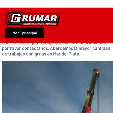
Ir al contenido
Qué hacemos
Nuestros servicios
En Grumar S.A. brindamos servicios en diferentes
Menú principal
áreas, aunque no estamos limitados a ellas. Si tenés
que realizar algún trabajo que no esté aquí indicado,
por favor contactanos. Abarcamos la mayor cantidad
de trabajos con grúas en Mar del Plata.